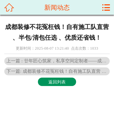



新闻动态
首页
关于我们
成都装修不花冤枉钱！自有施工队直营
新闻动态
、半包/清包任选 、优质还省钱！
成功案例
更新时间：2025-08-07 13:21:40 点击次数：
1033
联系我们
上一篇 : 廿年匠心筑家，私享空间定制者——成都赵师装修团队，您的家庭空间美学执行官
下一篇: 成都装修不花冤枉钱！自有施工队直营 、半包/清包任选 、优质还省钱！
惠民便民服务信息黄页
返回列表