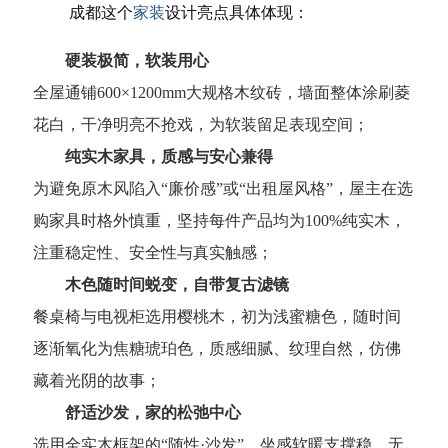
成都这个
家装
设计亮点具体体现：
硬装极简，软装用心
全屋通铺600×1200mm大规格木纹砖，墙面整体涂刷菱
花白，干净明亮不抢戏，为软装留足表现空间；
纯实木家具，质感与安心兼得
为避免原木风陷入“廉价感”或“出租屋风格”，屋主在选
购家具时格外慎重，坚持每件产品均为100%纯实木，
注重稳定性、安全性与真实触感；
木色随时间蜕变，自带复古滤镜
餐桌椅与电视柜选用樱桃木，初为浅蜜糖色，随时间
逐渐氧化为焦糖琥珀色，质感细腻、纹理自然，仿佛
藏着光阴的故事；
舒适沙发，家的松弛中心
选用全实木框架的“随性·沙发”，坐感软暖支撑稳，无