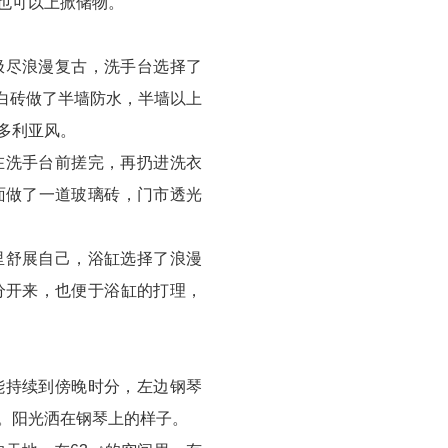
也可以上掀储物。
极尽浪漫复古，洗手台选择了
白砖做了半墙防水，半墙以上
多利亚风。
在洗手台前搓完，再扔进洗衣
面做了一道玻璃砖，门市透光
里舒展自己，浴缸选择了浪漫
分开来，也便于浴缸的打理，
能持续到傍晚时分，左边钢琴
。阳光洒在钢琴上的样子。