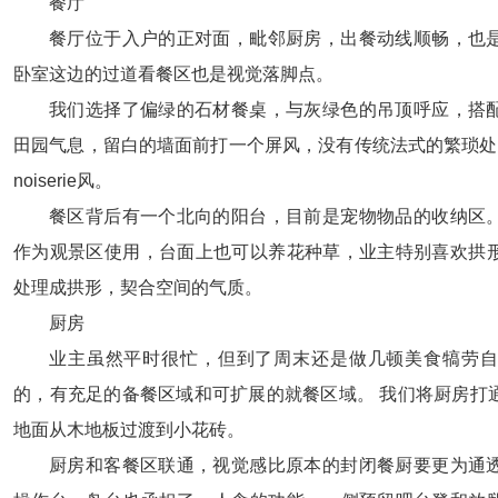
餐厅
餐厅位于入户的正对面，毗邻厨房，出餐动线顺畅，也
卧室这边的过道看餐区也是视觉落脚点。
我们选择了偏绿的石材餐桌，与灰绿色的吊顶呼应，搭
田园气息，留白的墙面前打一个屏风，没有传统法式的繁琐处理
noiserie风。
餐区背后有一个北向的阳台，目前是宠物物品的收纳区
作为观景区使用，台面上也可以养花种草，业主特别喜欢拱
处理成拱形，契合空间的气质。
厨房
业主虽然平时很忙，但到了周末还是做几顿美食犒劳自
的，有充足的备餐区域和可扩展的就餐区域。 我们将厨房打
地面从木地板过渡到小花砖。
厨房和客餐区联通，视觉感比原本的封闭餐厨要更为通