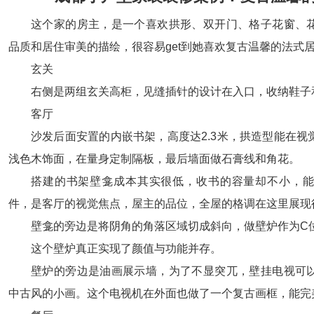
这个家的房主，是一个喜欢拱形、双开门、格子花窗、
品质和居住审美的描绘，很容易get到她喜欢复古温馨的法式
玄关
右侧是两组玄关高柜，见缝插针的设计在入口，收纳鞋子
客厅
沙发后面安置的内嵌书架，高度达2.3米，拱造型能在视
浅色木饰面，在量身定制隔板，最后墙面做石膏线和角花。
搭建的书架壁龛成本其实很低，收书的容量却不小，能
件，是客厅的视觉焦点，屋主的品位，全屋的格调在这里展现
壁龛的旁边是将阴角的角落区域切成斜向，做壁炉作为C
这个壁炉真正实现了颜值与功能并存。
壁炉的旁边是油画展示墙，为了不显突兀，壁挂电视可
中古风的小画。这个电视机在外面也做了一个复古画框，能完