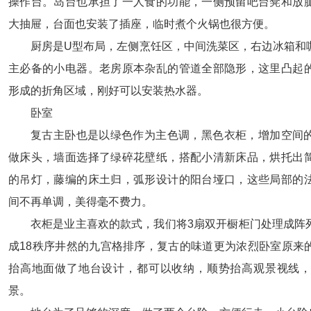
操作台。岛台也承担了一人食的功能，一侧预留吧台凳和放
大抽屉，台面也安装了插座，临时煮个火锅也很方便。
厨房是U型布局，左侧烹饪区，中间洗菜区，右边冰箱和
主必备的小电器。老房原本杂乱的管道全部隐形，这里凸起
形成的折角区域，刚好可以安装热水器。
卧室
复古主卧也是以绿色作为主色调，黑色衣柜，增加空间
做床头，墙面选择了绿碎花壁纸，搭配小清新床品，烘托出
的吊灯，藤编的床土归，弧形设计的阳台垭口，这些局部的
间不再单调，美得毫不费力。
衣柜是业主喜欢的款式，我们将3扇双开橱柜门处理成阵
成18秩序井然的九宫格排序，复古的味道更为浓烈卧室原来
抬高地面做了地台设计，都可以收纳，顺势抬高观景视线
景。