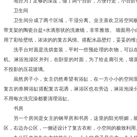
地台为了足够的深度，做了两个台阶，方便行走，小台阶
卫生间
卫生间分成了两个区域，干湿分离。业主喜欢卫浴空间
带支架的陶瓷台盆+水滴形状的洗漱镜，非常雅致。 墙面用小
用了彩绘壁纸，浓浓的的复古风情。搭配水晶壁灯，妥妥的维
洗手台对面是洗烘套装，平时一些预处理的衣物，可以
机。淋浴泡澡区并列，在卧室的对面，为了给走廊引光，墙
不投影的压花玻璃。
虽然房子小，女主仍然希望有浴缸，在一方小小的空间
复古的兽脚浴缸搭配复古花洒，淋浴区也在旁边，淋浴泡澡
不用每次洗完澡都要清理浴缸。
书房
另一个房间是女主的钢琴房和书房，这里的阳光明媚，
区，右边办公区，一侧还设计了复古衣柜，小空间的极致利用